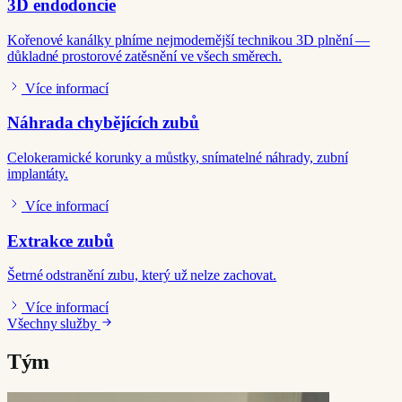
3D endodoncie
Kořenové kanálky plníme nejmodernější technikou 3D plnění —
důkladné prostorové zatěsnění ve všech směrech.
Více informací
Náhrada chybějících zubů
Celokeramické korunky a můstky, snímatelné náhrady, zubní
implantáty.
Více informací
Extrakce zubů
Šetrné odstranění zubu, který už nelze zachovat.
Více informací
Všechny služby
Tým