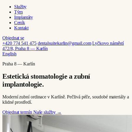
Služby
Tým
Implantáty
Ceník
Kontakt
Objednat se
+420 774 541 475
dentalsuitekarlin@gmail.com
Lyčkovo náměstí
472/8, Praha 8 — Karlín
English
Praha 8 — Karlín
Estetická stomatologie a zubní
implantologie.
Moderní zubní ordinace v Karlíně. Pečlivá péče, soudobé materiály a
klidné prostředí.
Objednat termín
Naše služby →