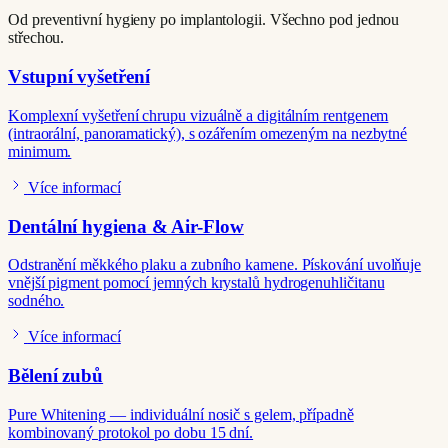
Od preventivní hygieny po implantologii. Všechno pod jednou
střechou.
Vstupní vyšetření
Komplexní vyšetření chrupu vizuálně a digitálním rentgenem
(intraorální, panoramatický), s ozářením omezeným na nezbytné
minimum.
Více informací
Dentální hygiena & Air-Flow
Odstranění měkkého plaku a zubního kamene. Pískování uvolňuje
vnější pigment pomocí jemných krystalů hydrogenuhličitanu
sodného.
Více informací
Bělení zubů
Pure Whitening — individuální nosič s gelem, případně
kombinovaný protokol po dobu 15 dní.