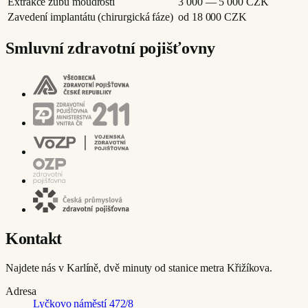
Extrakce zubu moudrosti
3 000 — 5 000
CZK
Zavedení implantátu (chirurgická fáze)
od 18 000
CZK
Smluvní zdravotní pojišťovny
Kontakt
Najdete nás v Karlíně, dvě minuty od stanice metra Křižíkova.
Adresa
Lyčkovo náměstí 472/8