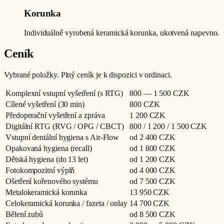
Korunka
Individuálně vyrobená keramická korunka, ukotvená napevno.
Ceník
Vybrané položky. Plný ceník je k dispozici v ordinaci.
Komplexní vstupní vyšetření (s RTG)
800 — 1 500
CZK
Cílené vyšetření (30 min)
800
CZK
Předoperační vyšetření a zpráva
1 200
CZK
Digitální RTG (RVG / OPG / CBCT)
800 / 1 200 / 1 500
CZK
Vstupní dentální hygiena s Air-Flow
od 2 400
CZK
Opakovaná hygiena (recall)
od 1 800
CZK
Dětská hygiena (do 13 let)
od 1 200
CZK
Fotokompozitní výplň
od 4 000
CZK
Ošetření kořenového systému
od 7 500
CZK
Metalokeramická korunka
13 950
CZK
Celokeramická korunka / fazeta / onlay
14 700
CZK
Bělení zubů
od 8 500
CZK