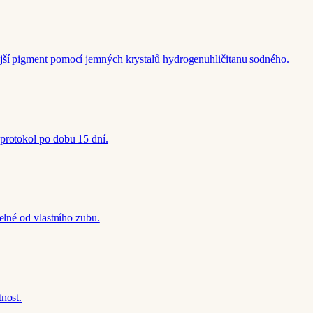
jší pigment pomocí jemných krystalů hydrogenuhličitanu sodného.
protokol po dobu 15 dní.
elné od vlastního zubu.
nost.