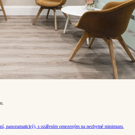
u.
rální, panoramatický), s ozářením omezeným na nezbytné minimum.