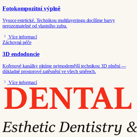
Fotokompozitní výplně
Vysoce estetické. Technikou multilayeringu docílíme barvy
nerozeznatelné od vlastního zubu.
Více informací
Záchovná péče
3D endodoncie
Kořenové kanálky plníme nejmodernější technikou 3D plnění —
důkladné prostorové zatěsnění ve všech směrech.
Více informací