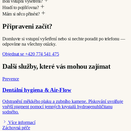
Bolí vstupní vyšetření?
Hradí to pojišťovna?
Mám si něco přinést?
Připraveni začít?
Domluvte si vstupní vyšetření nebo si nechte poradit po telefonu —
odpovíme na všechny otázky.
Objednat se
+420 774 541 475
Další služby, které vás mohou zajímat
Prevence
Dentální hygiena & Air-Flow
Odstranění měkkého plaku a zubního kamene. Pískování uvolňuje
vnější pigment pomocí jemných krystalů hydrogenuhličitanu
sodného.
Více informací
Záchovná péče