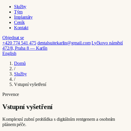
Služby
Tým
Implantáty
Ceník
Kontakt
Objednat se
+420 774 541 475
dentalsuitekarlin@gmail.com
Lyčkovo náměstí
472/8, Praha 8 — Karlín
English
Domů
/
Služby
/
Vstupní vyšetření
Prevence
Vstupní vyšetření
Komplexní zubní prohlídka s digitálním rentgenem a osobním
plánem péče.