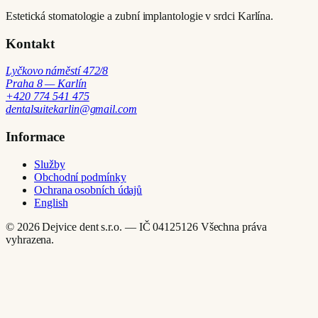
Estetická stomatologie a zubní implantologie v srdci Karlína.
Kontakt
Lyčkovo náměstí 472/8
Praha 8 — Karlín
+420 774 541 475
dentalsuitekarlin@gmail.com
Informace
Služby
Obchodní podmínky
Ochrana osobních údajů
English
© 2026 Dejvice dent s.r.o. — IČ 04125126
Všechna práva
vyhrazena.