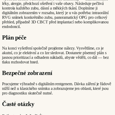
léky, alergie, předchozí ošetření i vaše obavy. Následuje pečlivá
kontrola každého zubu, dásní a měkkých tkání. Doplníme ji
digitálním zobrazením v rozsahu, který je u vás potřeba: intraorální
RVG snímek konkrétního zubu, panoramatický OPG pro celkový
přehled, případně 3D CBCT před implantací nebo komplikovanou
endodoncií.
Plán péče
Na konci vyšetření společně projdeme nálezy. Vysvětlíme, co je
akutní, co je elektivní a co lze sledovat. Dostanete písemný plán s
jasnou prioritizací a odhadem nákladů, abyste věděli, co dál — bez
tlaku rozhodovat hned.
Bezpečné zobrazení
Pracujeme výhradně s digitálním rentgenem. Dávka záření je řádově
nižší než u klasického snímku a zobrazujeme jen oblasti, které jsou
pro diagnostiku skutečně nutné.
Časté otázky