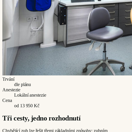
Trvání
dle plánu
Anestezie
Lokální anestezie
Cena
od 13 950 Kč
Tři cesty, jedno rozhodnutí
Chybějící zub lze řešit třemi základními způsoby: zubním