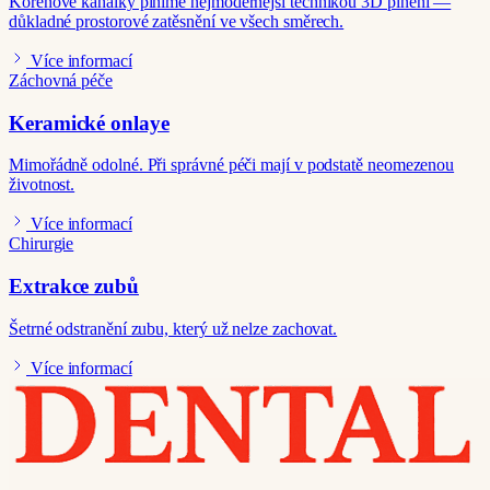
Kořenové kanálky plníme nejmodernější technikou 3D plnění —
důkladné prostorové zatěsnění ve všech směrech.
Více informací
Záchovná péče
Keramické onlaye
Mimořádně odolné. Při správné péči mají v podstatě neomezenou
životnost.
Více informací
Chirurgie
Extrakce zubů
Šetrné odstranění zubu, který už nelze zachovat.
Více informací