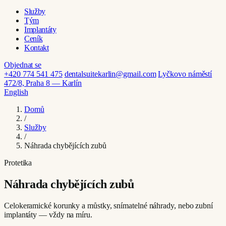
Služby
Tým
Implantáty
Ceník
Kontakt
Objednat se
+420 774 541 475
dentalsuitekarlin@gmail.com
Lyčkovo náměstí
472/8, Praha 8 — Karlín
English
Domů
/
Služby
/
Náhrada chybějících zubů
Protetika
Náhrada chybějících zubů
Celokeramické korunky a můstky, snímatelné náhrady, nebo zubní
implantáty — vždy na míru.