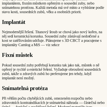
implantátem, fixním můstkem opřeným o sousední zuby, nebo
snímatelnou protézou. Každá metoda má své místo a vybíráme podle
stavu kosti, sousedních zubů, věku a osobních priorit.
Implantát
Nejmodernější řešení. Titanový šroub se chová jako nový kořen, na
něj sedí keramická korunka. Sousední zuby zůstávají nedotčené a
kost se zatěžováním udržuje. Plánujeme s 3D CBCT a pracujeme s
implantáty Camlog a MiS — viz sekce
Fixní můstek
Pokud sousední zuby potřebují korunku tak jako tak, můstek o ně
opřený je rychlé a estetické řešení. Vyžaduje obroušení sousedních
zubů, takže u zdravých zubů ho preferujeme jen tehdy, když
implantát není možný.
Snímatelná protéza
Při větším počtu chybějících zubů, omezeném rozpočtu nebo
zdravotních kontraindikacích je snímatelná náhrada — částečná nebo
úplná — funkční a osvědčené řešení. Moderní materiály jsou