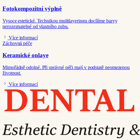
Fotokompozitní výplně
Vysoce estetické. Technikou multilayeringu docílíme barvy
nerozeznatelné od vlastního zubu.
Více informací
Záchovná péče
Keramické onlaye
Mimořádně odolné. Při správné péči mají v podstatě neomezenou
životnost.
Více informací