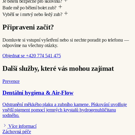
Je bělení bezpečné pro sklovinu?
Bude mě po bělení bolet zub?
Vybělí se i mrtvý nebo šedý zub?
Připraveni začít?
Domluvte si vstupní vyšetření nebo si nechte poradit po telefonu —
odpovíme na všechny otázky.
Objednat se
+420 774 541 475
Další služby, které vás mohou zajímat
Prevence
Dentální hygiena & Air-Flow
Odstranění měkkého plaku a zubního kamene. Pískování uvolňuje
vnější pigment pomocí jemných krystalů hydrogenuhličitanu
sodného.
Více informací
Záchovná péče