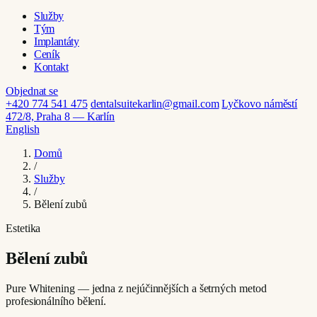
Služby
Tým
Implantáty
Ceník
Kontakt
Objednat se
+420 774 541 475
dentalsuitekarlin@gmail.com
Lyčkovo náměstí
472/8, Praha 8 — Karlín
English
Domů
/
Služby
/
Bělení zubů
Estetika
Bělení zubů
Pure Whitening — jedna z nejúčinnějších a šetrných metod
profesionálního bělení.