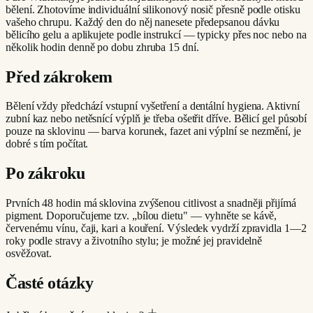
bělení. Zhotovíme individuální silikonový nosič přesně podle otisku
vašeho chrupu. Každý den do něj nanesete předepsanou dávku
bělicího gelu a aplikujete podle instrukcí — typicky přes noc nebo na
několik hodin denně po dobu zhruba 15 dní.
Před zákrokem
Bělení vždy předchází vstupní vyšetření a dentální hygiena. Aktivní
zubní kaz nebo netěsnící výplň je třeba ošetřit dříve. Bělicí gel působí
pouze na sklovinu — barva korunek, fazet ani výplní se nezmění, je
dobré s tím počítat.
Po zákroku
Prvních 48 hodin má sklovina zvýšenou citlivost a snadněji přijímá
pigment. Doporučujeme tzv. „bílou dietu" — vyhněte se kávě,
červenému vínu, čaji, kari a kouření. Výsledek vydrží zpravidla 1—2
roky podle stravy a životního stylu; je možné jej pravidelně
osvěžovat.
Časté otázky