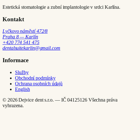
Estetická stomatologie a zubní implantologie v srdci Karlína.
Kontakt
Lyčkovo náměstí 472/8
Praha 8 — Karlín
+420 774 541 475
dentalsuitekarlin@gmail.com
Informace
Služby
Obchodní podmínky
Ochrana osobních údajů
English
© 2026 Dejvice dent s.r.o. — IČ 04125126
Všechna práva
vyhrazena.